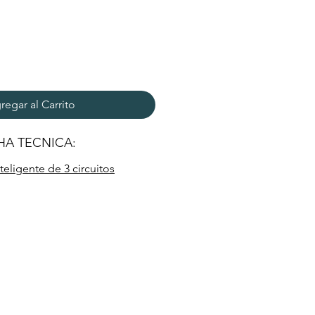
regar al Carrito
HA TECNICA:
nteligente de 3 circuitos