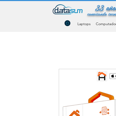
33 año
conectando tecn
Laptops
Computado