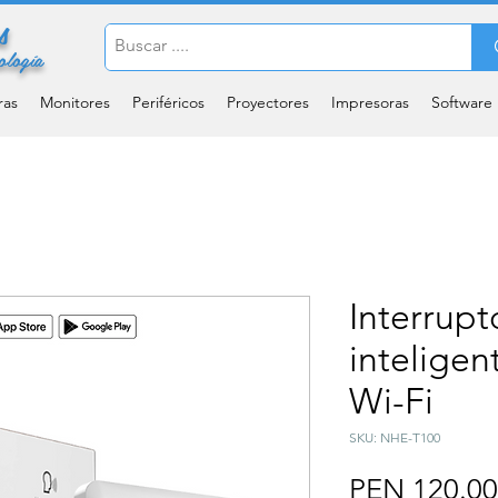
s
ología
ras
Monitores
Periféricos
Proyectores
Impresoras
Software
Interrupt
inteligen
Wi-Fi
SKU: NHE-T100
PEN 120.00