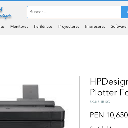
s
ología
ras
Monitores
Periféricos
Proyectores
Impresoras
Software
HPDesign
Plotter 
SKU: 5HB10D
PEN 10,650