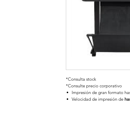
*Consulta stock
*Consulte precio corporativo
Impresión de gran formato ha
Velocidad de impresión de
ha
Resolución optimizada de has
Conectividad Wi-Fi, USB 2.0 y
Compatible con impresión rem
Alimentador automático de ho