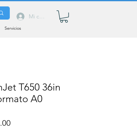
Mi cuenta
Servicios
Jet T650 36in
Formato A0
Precio
.00