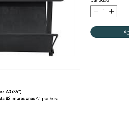
Cantidad
*
Ag
sta
A0 (36")
.
sta 82 impresiones
A1 por hora.
ta
2400 × 1200 ppp
.
 Gigabit Ethernet.
ota y dispositivos móviles.
jas integrado.