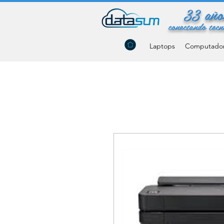
33 año
conectando tecn
Laptops
Computado